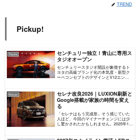
TREND
Pickup!
センチュリー独立！青山に専用ス
Toyota
タジオオープン
センチュリースタジオ開設が象徴するト
ヨタの高級ブランド化の本気度・新型ク
ーペコンセプトのデザインとV12エンジ
ン搭載の可能性・ロールス・ロイスやベ
ントレーへの挑戦と海外市場での課題
セレナ改良2026｜LUXION刷新と
Nissan
Google搭載が家族の時間を変え
る
「セレナはもう完成形」そう感じていた
人ほど、今回のマイナーチェンジには少
し驚かされたかもしれません。2025年12
月18日、日産はミドルミニバンの主力
「セレナ」をマイナーチェンジし、2026
年2月中旬発売を正式発表しました。1991