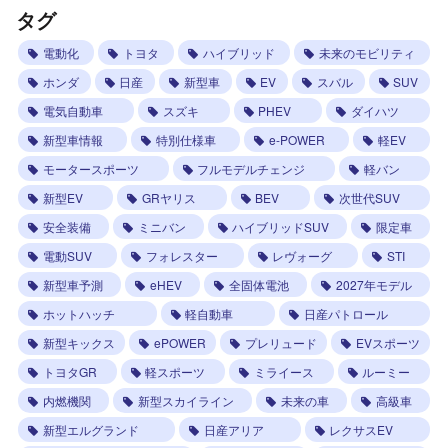
タグ
電動化
トヨタ
ハイブリッド
未来のモビリティ
ホンダ
日産
新型車
EV
スバル
SUV
電気自動車
スズキ
PHEV
ダイハツ
新型車情報
特別仕様車
e-POWER
軽EV
モータースポーツ
フルモデルチェンジ
軽バン
新型EV
GRヤリス
BEV
次世代SUV
安全装備
ミニバン
ハイブリッドSUV
限定車
電動SUV
フォレスター
レヴォーグ
STI
新型車予測
eHEV
全固体電池
2027年モデル
ホットハッチ
軽自動車
日産パトロール
新型キックス
ePOWER
プレリュード
EVスポーツ
トヨタGR
軽スポーツ
ミライース
ルーミー
内燃機関
新型スカイライン
未来の車
高級車
新型エルグランド
日産アリア
レクサスEV