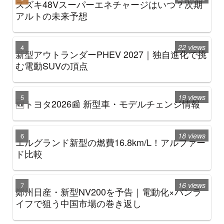
スズキ48Vスーパーエネチャージはいつ？次期
アルトの未来予想
22 views
新型アウトランダーPHEV 2027｜独自進化で挑
む電動SUVの頂点
19 views
🆕トヨタ2026📰 新型車・モデルチェンジ情報
18 views
エルグランド新型の燃費16.8km/L！アルファー
ド比較
16 views
鄭州日産・新型NV200を予告｜電動化×バンラ
イフで狙う中国市場の巻き返し