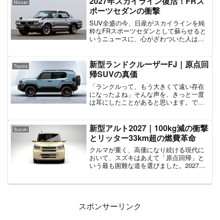
2027年スカイライン復活！FRス
Nissan
年の初代...
ポーツセダンの衝撃
SUV全盛の今、日産がスカイラインを純
粋なFRスポーツセダンとして蘇らせると
いうニュースに、心がざわついた人は少
なくないはず。電動化の波に飲まれず、
伝統の走りを守り抜く覚悟に胸熱くな
る。2025年の経営再建計画
新型ランドクルーザーFJ｜原点回
Toyota
「Re:Nissan」で開発継...
帰SUVの真価
「ランクルって、もう大きくて遠い存在
になったよね」そんな声を、きっと一度
は耳にしたことがあると思います。でも
――その感覚に、トヨタ自身が答えを出
そうとしています。2025年10月21日、世
界初公開予定の**ランドクルーザーFJ**。
新型アルト2027｜100kg減の衝撃
Suzuki
それは、...
とリッター33km超の燃費革命
クルマが重く、高価になり続ける現代に
おいて、スズキはあえて「原点回帰」と
いう最も困難な道を選びました。2027年9
月の発売が予想される新型アルトの核心
は、現行比マイナス100kgという、軽自動
車の常識を覆す超軽量化にあります。 車
重580k...
スポンサーリンク