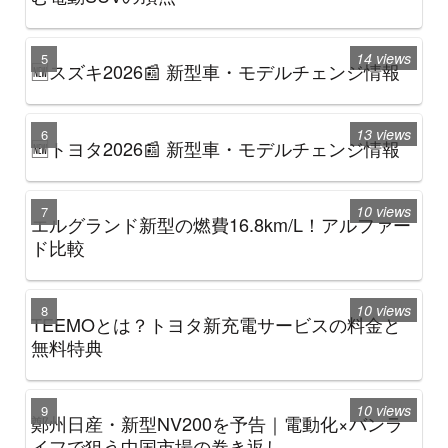
14 views
🆕スズキ2026📰 新型車・モデルチェンジ情報
13 views
🆕トヨタ2026📰 新型車・モデルチェンジ情報
10 views
エルグランド新型の燃費16.8km/L！アルファー
ド比較
10 views
TEEMOとは？トヨタ新充電サービスの料金と
無料特典
10 views
鄭州日産・新型NV200を予告｜電動化×バンラ
イフで狙う中国市場の巻き返し