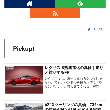
TREND
Pickup!
レクサスIS熟成進化の真価｜走り
Lexus
と対話するFR
レクサスISは、派手に変わるクルマじゃ
ない。でも、ハンドルを握るたびに「や
っぱりいい」と思わせてくれる。2026年1
月8日、レクサスISは一部改良という形で
次のフェーズへ進んだ。フルモデルチェ
ンジでもなく、大胆な電動化でもない。
キーワードは...
bZ4Xツーリングの真価｜734km
Toyota
の航続距離と619Lが変える家族