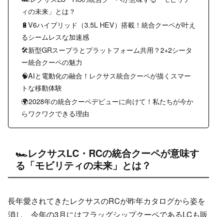
ィの未来」とは？
🔋V6ハイブリッド（3.5L HEV）搭載！統合クーペが叶え
るシームレスな加速感
🛠️新型GRスープラとプラットフォーム共用？2+2シータ
ー統合クーペの魅力
🧠AIと電動化の融合！レクサス統合クーペが描くスマー
トな移動体験
🌍2028年の統合クーペデビューに向けて！私たちが今か
らワクワクできる理由
🏎️レクサスLC・RCの統合クーペが意味す
る「モビリティの未来」とは？
長年愛されてきたレクサスのRCが昨年カタログから姿を
消し、今年の3月にはフラッグシップクーペであるLCも販