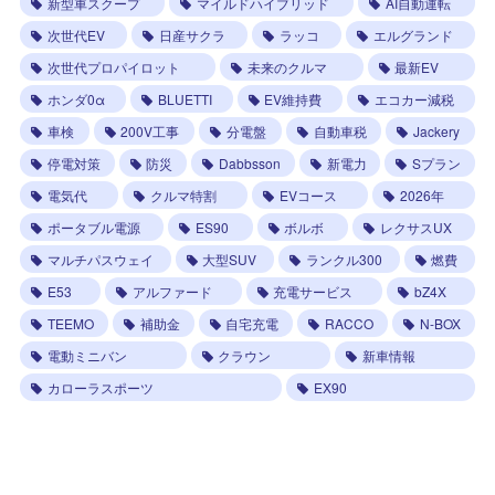
新型車スクープ
マイルドハイブリッド
AI自動運転
次世代EV
日産サクラ
ラッコ
エルグランド
次世代プロパイロット
未来のクルマ
最新EV
ホンダ0α
BLUETTI
EV維持費
エコカー減税
車検
200V工事
分電盤
自動車税
Jackery
停電対策
防災
Dabbsson
新電力
Sプラン
電気代
クルマ特割
EVコース
2026年
ポータブル電源
ES90
ボルボ
レクサスUX
マルチパスウェイ
大型SUV
ランクル300
燃費
E53
アルファード
充電サービス
bZ4X
TEEMO
補助金
自宅充電
RACCO
N-BOX
電動ミニバン
クラウン
新車情報
カローラスポーツ
EX90