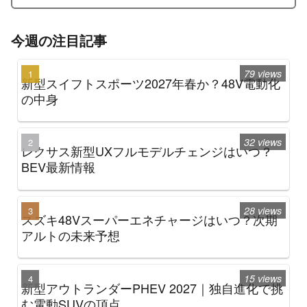
今週の注目記事
79 views
新型スイフトスポーツ2027年春か？48V電動化
の中身
32 views
レクサス新型UXフルモデルチェンジはいつ？
BEV最新情報
28 views
スズキ48Vスーパーエネチャージはいつ？次期
アルトの未来予想
15 views
新型アウトランダーPHEV 2027｜独自進化で挑
む電動SUVの頂点