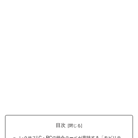
目次
🏎️レクサスLC・RCの統合クーペが意味する「モビリテ