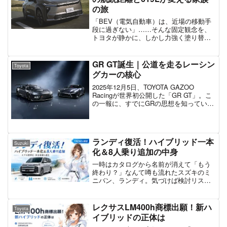
の旅
「BEV（電気自動車）は、近場の移動手
段に過ぎない」……そんな固定観念を、
トヨタが静かに、しかし力強く塗り替え
ようとしています。あなたはすでに、
bZ4X Touringという名の「新しい選択
肢」を耳にしているはずです。しかし、
GR GT誕生｜公道を走るレーシン
Toyota
スペック表の数...
グカーの核心
2025年12月5日、TOYOTA GAZOO
Racingが世界初公開した「GR GT」。こ
の一報に、すでにGRの思想を知っている
ファンほど「これは特別だ」と感じたの
ではないでしょうか。“公道を走るレーシ
ングカー”。その言葉は挑発的で、同...
ランディ復活！ハイブリッド一本
Suzuki
化＆8人乗り追加の中身
一時はカタログから名前が消えて「もう
終わり？」なんて噂も流れたスズキのミ
ニバン、ランディ。気づけば検討リスト
から外していた方も多いんじゃないか
な。それが2026年6月、ハイブリッド一本
化＆エアロ標準化という形でしっかり戻
レクサスLM400h商標出願！新ハ
Toyota
ってきました。新たに8人乗りも選べるよ
イブリッドの正体は
うになって、家族で乗るミニバンとして