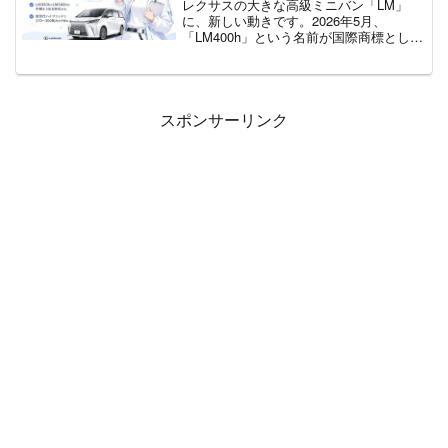
気になる進化が詰まっているんですよ
レクサスの大きな高級ミニバン「LM」
ね。ノアとどっちがいいの？という素朴
に、新しい動きです。2026年5月、
な疑問も含めて、変わったポイントを一
「LM400h」という名前が国際商標として
緒に見ていきましょう。この記事でわか
出願されました。いま日本で買えるLMは
る3つの視点・ハイブリッドに統一、新設
「LM500h」だけ。海外には「LM350h」
定の8人乗りで家族の選択肢が広がったこ
もあります。「400h」は、この2つの間に
と・エアロ標準化＆7インチ画面で、上質
入る新しいハイブリッドかもしれませ
さと見やすさが両方アップしたこと・サ
ん。この記事では、出願でわかった事実
スポンサーリンク
ポカーSワイド対応など、親世代も安心し
と、中身の予想を、できるだけやさしく
て運転できる安全装備のこと
まとめますね。