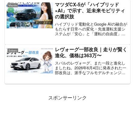
今回は、電動化がどんどん進んでいる今
マツダCX-5が「ハイブリッド
Mazda
の流れの中で、ハイブリッド専用のクラ
×AI」で示す、近未来モビリティ
ウンがどんな立ち位置なのかを、TREND
の選択肢
目線で見ていきますね。デザインの話は
もちろん、パワートレインや燃費まわり
ハイブリッド電動化とGoogle AIの融合が
までまとめてチェックしていきます。確
もたらす日常への変化・先進運転支援シ
定している情報と、まだうわさの段階の
ステムが「安心」と「運転の自由度」を
情報は、はっきり分けてお伝えしていく
どう両立させるか・電動化トレンドの過
ので安心してくださいね。
渡期に、なぜマツダのアプローチが響く
のか
レヴォーグ一部改良｜走りが賢く
Subaru
進化、価格は363万〜
スバルのレヴォーグ、また一段と進化し
ましたね。2026年6月4日に発表された一
部改良は、派手なフルモデルチェンジ…
ではないものの、毎日の運転がちょっと
気持ちよく、便利になる“中身のアップデ
ート”が効いています。「で、結局なにが
変わったの？」「今が買い時？それとも
電動化を待つ？」——そんな疑問にサク
スポンサーリンク
ッと答えていきますね。この記事でわか
る3つの視点・SI-DRIVE新制御で「走り
の賢さ」がどう変わったか・スマホ連携
で愛車探しがラクになる新機能の中身・
価格・グレードと、気になる次期型の電
動化予想