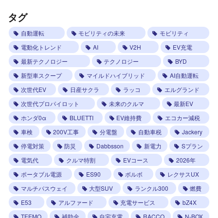
タグ
自動運転
モビリティの未来
モビリティ
電動化トレンド
AI
V2H
EV充電
最新テクノロジー
テクノロジー
BYD
新型車スクープ
マイルドハイブリッド
AI自動運転
次世代EV
日産サクラ
ラッコ
エルグランド
次世代プロパイロット
未来のクルマ
最新EV
ホンダ0α
BLUETTI
EV維持費
エコカー減税
車検
200V工事
分電盤
自動車税
Jackery
停電対策
防災
Dabbsson
新電力
Sプラン
電気代
クルマ特割
EVコース
2026年
ポータブル電源
ES90
ボルボ
レクサスUX
マルチパスウェイ
大型SUV
ランクル300
燃費
E53
アルファード
充電サービス
bZ4X
TEEMO
補助金
自宅充電
RACCO
N-BOX