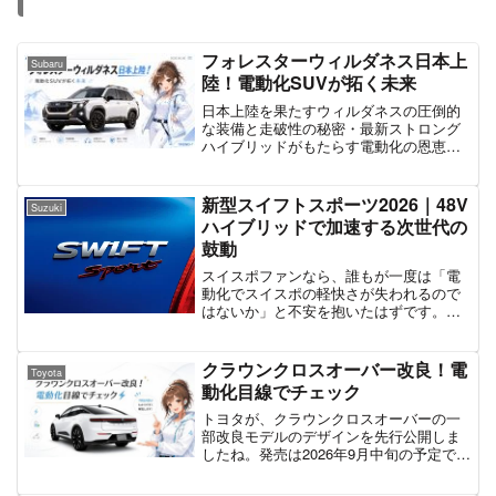
フォレスターウィルダネス日本上
Subaru
陸！電動化SUVが拓く未来
日本上陸を果たすウィルダネスの圧倒的
な装備と走破性の秘密・最新ストロング
ハイブリッドがもたらす電動化の恩恵・
AIを活用したアイサイトが叶える未来の
シームレスな移動体験
新型スイフトスポーツ2026｜48V
Suzuki
ハイブリッドで加速する次世代の
鼓動
スイスポファンなら、誰もが一度は「電
動化でスイスポの軽快さが失われるので
はないか」と不安を抱いたはずです。し
かし、2026年秋冬に登場が予想される新
型スイフトスポーツ（5代目）の正体を知
れば、その不安は「期待」へと変わるで
クラウンクロスオーバー改良！電
Toyota
しょう。 新たに採...
動化目線でチェック
トヨタが、クラウンクロスオーバーの一
部改良モデルのデザインを先行公開しま
したね。発売は2026年9月中旬の予定で、
正式発表より一足先に外観が見られるの
は、ちょっとめずらしいことなんです。