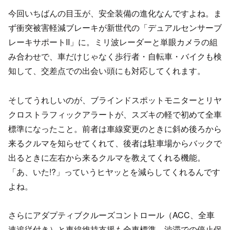
今回いちばんの目玉が、安全装備の進化なんですよね。ま
ず衝突被害軽減ブレーキが新世代の「デュアルセンサーブ
レーキサポートII」に。ミリ波レーダーと単眼カメラの組
み合わせで、車だけじゃなく歩行者・自転車・バイクも検
知して、交差点での出会い頭にも対応してくれます。
そしてうれしいのが、ブラインドスポットモニターとリヤ
クロストラフィックアラートが、スズキの軽で初めて全車
標準になったこと。前者は車線変更のときに斜め後ろから
来るクルマを知らせてくれて、後者は駐車場からバックで
出るときに左右から来るクルマを教えてくれる機能。
「あ、いた!?」っていうヒヤッとを減らしてくれるんです
よね。
さらにアダプティブクルーズコントロール（ACC、全車
速追従付き）と車線維持支援も全車標準。渋滞での停止保