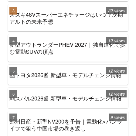
22 views
スズキ48Vスーパーエネチャージはいつ？次期
アルトの未来予想
12 views
新型アウトランダーPHEV 2027｜独自進化で挑
む電動SUVの頂点
12 views
🆕トヨタ2026📰 新型車・モデルチェンジ情報
12 views
🆕スバル2026📰 新型車・モデルチェンジ情報
9 views
鄭州日産・新型NV200を予告｜電動化×バンラ
イフで狙う中国市場の巻き返し