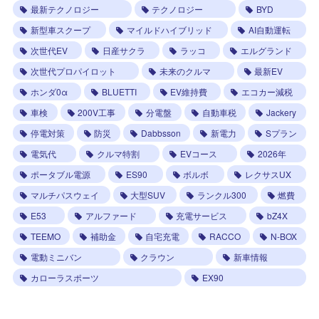
最新テクノロジー
テクノロジー
BYD
新型車スクープ
マイルドハイブリッド
AI自動運転
次世代EV
日産サクラ
ラッコ
エルグランド
次世代プロパイロット
未来のクルマ
最新EV
ホンダ0α
BLUETTI
EV維持費
エコカー減税
車検
200V工事
分電盤
自動車税
Jackery
停電対策
防災
Dabbsson
新電力
Sプラン
電気代
クルマ特割
EVコース
2026年
ポータブル電源
ES90
ボルボ
レクサスUX
マルチパスウェイ
大型SUV
ランクル300
燃費
E53
アルファード
充電サービス
bZ4X
TEEMO
補助金
自宅充電
RACCO
N-BOX
電動ミニバン
クラウン
新車情報
カローラスポーツ
EX90