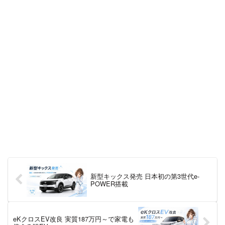
新型キックス発売 日本初の第3世代e-
POWER搭載
eKクロスEV改良 実質187万円～で家電も