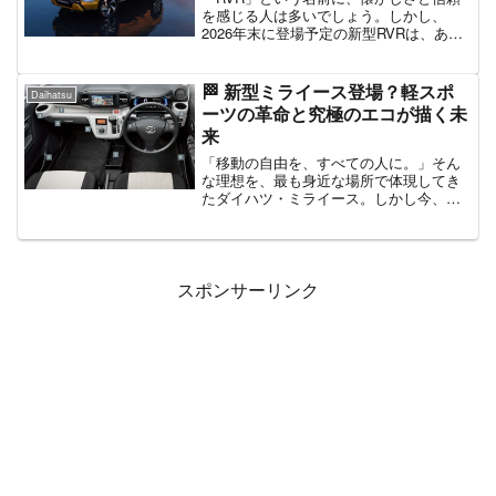
を感じる人は多いでしょう。しかし、
2026年末に登場予定の新型RVRは、あな
たの知っている過去のモデルとは全くの
別物です。 ベースとなるのは、インドネ
シア等で先行発売され、その「圧倒的な
🏁 新型ミライース登場？軽スポ
Daihatsu
タフネスと先進性...
ーツの革命と究極のエコが描く未
来
「移動の自由を、すべての人に。」そん
な理想を、最も身近な場所で体現してき
たダイハツ・ミライース。しかし今、私
たちは大きな転換点に立っています。単
なる「低燃費な足」としての役割を超
え、新型ミライースが私たちに見せよう
としているのは、操る喜びと...
スポンサーリンク