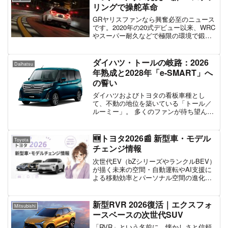
リングで操舵革命
GRヤリスファンなら興奮必至のニュース
です。2020年の20式デビュー以来、WRC
やスーパー耐久などで極限の環境で鍛え
上げられてきたGRヤリスが、2026年「26
式」としてまた一歩進化。プロドライバ
ーのリアルな声から生まれた新ステアリ
ダイハツ・トールの岐路：2026
Daihatsu
ングを...
年熟成と2028年「e-SMART」へ
の誓い
ダイハツおよびトヨタの看板車種とし
て、不動の地位を築いている「トール／
ルーミー」。 多くのファンが待ち望んで
いるのは、唯一の欠点とも言える「燃費
と静粛性」を解決するe-SMART HYBRID
の搭載です。しかし、最新の戦略分析か
🆕トヨタ2026📰 新型車・モデル
Toyota
ら見えてきた...
チェンジ情報
次世代EV（bZシリーズやランクルBEV）
が描く未来の空間・自動運転やAI支援に
よる移動効率とパーソナル空間の進化・
カヨイバコなど商用EVや水素（FCEV）
がもたらす新社会
新型RVR 2026復活｜エクスフォ
Mitsubishi
ースベースの次世代SUV
「RVR」という名前に、懐かしさと信頼