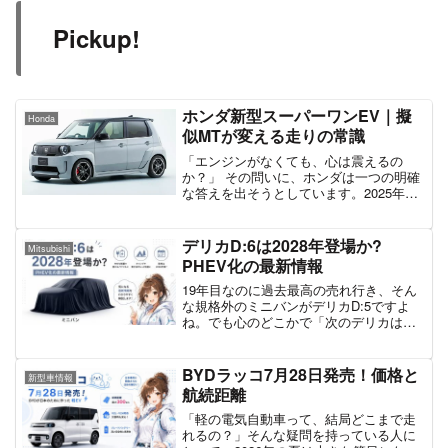
Pickup!
ホンダ新型スーパーワンEV｜擬
Honda
似MTが変える走りの常識
「エンジンがなくても、心は震えるの
か？」 その問いに、ホンダは一つの明確
な答えを出そうとしています。2025年の
ジャパンモビリティショーで鮮烈なデビ
ューを飾った『スーパーワン プロトタイ
プ』。その市販版が、いよいよ2026年7月
デリカD:6は2028年登場か?
Mitsubishi
に登場すると...
PHEV化の最新情報
19年目なのに過去最高の売れ行き、そん
な規格外のミニバンがデリカD:5ですよ
ね。でも心のどこかで「次のデリカはい
つ?」と気になっていませんか。2026年5
月に三菱が発表した中長期ビジョンをき
っかけに、次期型「デリカD:6」の噂が一
BYDラッコ7月28日発売！価格と
新型車情報
気に現実味を帯びてきました。この記事
航続距離
では、公式発表とスクープ情報をきちん
と切り分けながら、今わかっていること
「軽の電気自動車って、結局どこまで走
を整理していきますね。この記事でわか
れるの？」そんな疑問を持っている人に