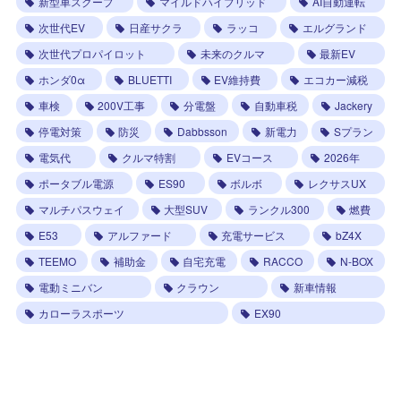
新型車スクープ
マイルドハイブリッド
AI自動運転
次世代EV
日産サクラ
ラッコ
エルグランド
次世代プロパイロット
未来のクルマ
最新EV
ホンダ0α
BLUETTI
EV維持費
エコカー減税
車検
200V工事
分電盤
自動車税
Jackery
停電対策
防災
Dabbsson
新電力
Sプラン
電気代
クルマ特割
EVコース
2026年
ポータブル電源
ES90
ボルボ
レクサスUX
マルチパスウェイ
大型SUV
ランクル300
燃費
E53
アルファード
充電サービス
bZ4X
TEEMO
補助金
自宅充電
RACCO
N-BOX
電動ミニバン
クラウン
新車情報
カローラスポーツ
EX90