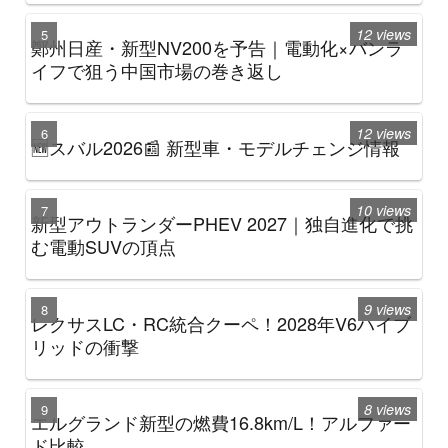
12 views
鄭州日産・新型NV200を予告｜電動化×バンラ
イフで狙う中国市場の巻き返し
12 views
🆕スバル2026📰 新型車・モデルチェンジ情報
10 views
新型アウトランダーPHEV 2027｜独自進化で挑
む電動SUVの頂点
9 views
レクサスLC・RC統合クーペ！2028年V6ハイブ
リッドの衝撃
8 views
エルグランド新型の燃費16.8km/L！アルファー
ド比較