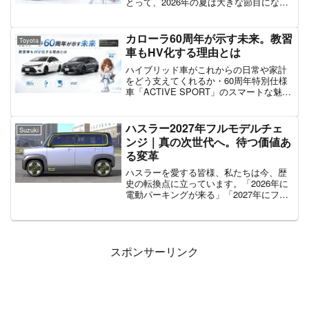
る3つの視点・三菱の中長期ビジョンに写
とって、2026年の夏は大きな節目になり
った「ミニバン」シルエットの正体と
そうです。中国の大手EVメーカーBYD
は・PHEV化の可能性と、車中泊やキャ
が、日本市場のためにゼロから設計した
ンプがどう変わるかの予想・発売は2028
初の軽EV「RACCO（ラッコ）」を2026
カローラ60周年が示す未来。教習
Toyota
年頃?待つべきか改良版D:5を選ぶべきか
年7月28日に発売します。発売日はもう目
車もHV化する理由とは
の判断材料
の前。今わかっている情報を、やさしく
整理しておきましょう。
ハイブリッド車がこれからの日常や家計
をどう支えてくれるか・60周年特別仕様
車「ACTIVE SPORT」のスマートな魅
力・教習車のHV化が教える、新しい自動
化と電動化の未来
ハスラー2027年フルモデルチェ
Suzuki
ンジ｜真の次世代へ。待つ価値あ
る変革
ハスラーを愛する皆様、私たちは今、歴
史の転換点に立っています。「2026年に
電動パーキングが来る」「2027年にフル
モデルチェンジする」。飛び交う情報
に、期待と迷いを感じている方も多いは
ずです。今回のアップデートは、単なる
「進化」ではありま...
スポンサーリンク