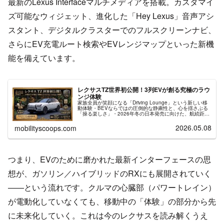
最新のLexus Interfaceマルチメディアを搭載。カスタマイ
ズ可能なウィジェット、進化した「Hey Lexus」音声アシ
スタント、デジタルクラスターでのフルスクリーンナビ、
さらにEV充電ルート検索やEVレンジマップといった新機
能を備えています。
レクサスTZ世界初公開！3列EVが創る究極のラウ
ンジ体験
家族全員が笑顔になる「Driving Lounge」という新しい移
動体験・BEVならではの圧倒的な静粛性と、心を揺さぶる
「操る楽しさ」・2026年冬の日本発売に向けた、航続距離
とサステナブルな先進性
2026.05.08
mobilityscoops.com
つまり、EVのために磨かれた最新インターフェースの思
想が、ガソリン／ハイブリッドのRXにも展開されていく
——という流れです。クルマの心臓部（パワートレイン）
が電動化していなくても、移動中の「体験」の部分から先
に未来化していく。これは今のレクサスを読み解くうえ