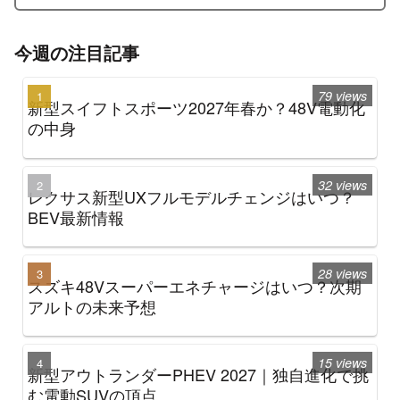
今週の注目記事
79 views
新型スイフトスポーツ2027年春か？48V電動化
の中身
32 views
レクサス新型UXフルモデルチェンジはいつ？
BEV最新情報
28 views
スズキ48Vスーパーエネチャージはいつ？次期
アルトの未来予想
15 views
新型アウトランダーPHEV 2027｜独自進化で挑
む電動SUVの頂点