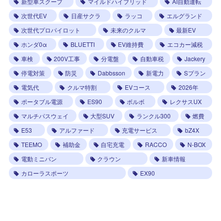
新型車スクープ
マイルドハイブリッド
AI自動運転
次世代EV
日産サクラ
ラッコ
エルグランド
次世代プロパイロット
未来のクルマ
最新EV
ホンダ0α
BLUETTI
EV維持費
エコカー減税
車検
200V工事
分電盤
自動車税
Jackery
停電対策
防災
Dabbsson
新電力
Sプラン
電気代
クルマ特割
EVコース
2026年
ポータブル電源
ES90
ボルボ
レクサスUX
マルチパスウェイ
大型SUV
ランクル300
燃費
E53
アルファード
充電サービス
bZ4X
TEEMO
補助金
自宅充電
RACCO
N-BOX
電動ミニバン
クラウン
新車情報
カローラスポーツ
EX90