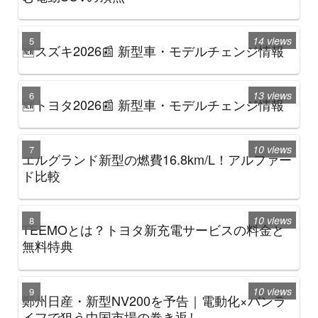
14 views
🆕スズキ2026📰 新型車・モデルチェンジ情報
13 views
🆕トヨタ2026📰 新型車・モデルチェンジ情報
10 views
エルグランド新型の燃費16.8km/L！アルファー
ド比較
10 views
TEEMOとは？トヨタ新充電サービスの料金と
無料特典
10 views
鄭州日産・新型NV200を予告｜電動化×バンラ
イフで狙う中国市場の巻き返し