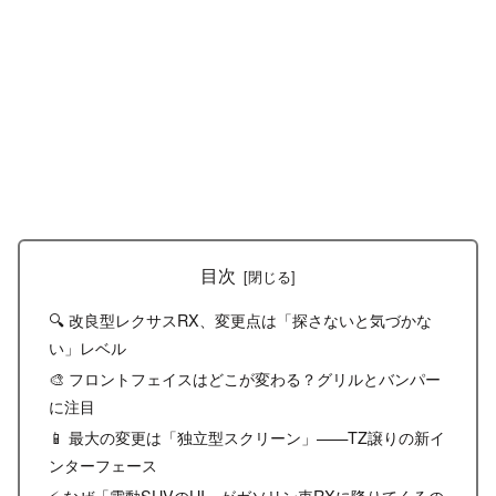
目次
🔍 改良型レクサスRX、変更点は「探さないと気づかな
い」レベル
🎨 フロントフェイスはどこが変わる？グリルとバンパー
に注目
📱 最大の変更は「独立型スクリーン」——TZ譲りの新イ
ンターフェース
⚡ なぜ「電動SUVのUI」がガソリン車RXに降りてくるの