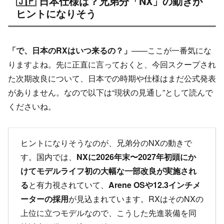
🇯🇵 日本仕様は？兄弟分「NX」の動きが
ヒントになりそう
「で、日本のRXはいつ来るの？」
——ここが一番気にな
りますよね。先に正直に言っておくと、今回スクープされ
た次期改良について、日本での時期や仕様はまだ公式発表
がありません。なので以下は“現状の見通し”として読んで
くださいね。
ヒントになりそうなのが、兄弟分のNXの動きで
す。国内では、
NXに2026年末〜2027年初頭にか
けてモデルライフ初の大幅な一部改良が実施され
る
と有力視されていて、
Arene OSや12.3インチメ
ーターの採用
が見込まれています。RXはそのNXの
上位に立つモデルなので、こうした先進装備を同