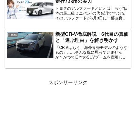
走行73kmの実力
トヨタのアルファードといえば、もう"日
本の最上級ミニバン"の代名詞ですよね。
そのアルファードが6月3日に一部改良さ
れて、電動化好きとしては見逃せないニ
ュースが届きました。これまで最上級グ
レードだけの特権だったPHEV（プラグ
新型CR-V徹底解説｜6代目の真価
Honda
インハイブリッド）が、ついに「Z」にも
と「選ぶ理由」を解き明かす
追加されたんです。EVのように静かに走
れて、家にも電気を送れる——そんな"次
「CR-Vはもう、海外専売モデルのような
の移動"が、ぐっと現実的になってきた感
もの」……そんな風に思っていません
じがします。今回は新グレードの中身
か？かつて日本のSUVブームを牽引した
と、毎日の暮らしがどう変わりそうか
CR-Vが、ついに6代目として国内帰還を
を、一緒にのぞいていきましょう。この
果たしました。しかし、今回の新型はこ
記事でわかる3つの視点PHEV Zの追加
れまでとは一線を画します。単なるサイ
で、電気で走る最上級ミニバンが身近に
ズアップやデザイ...
なった理由EV走行73kmとV2Hが、毎日
スポンサーリンク
の移動と防災をどう変えるかHEV Gや価
格など、選ぶ前に知っておきたい注意ポ
イント