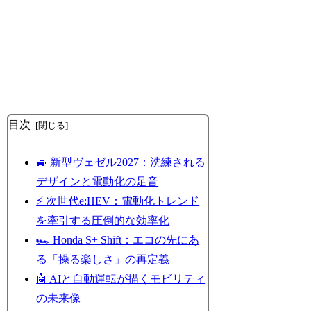
目次
🚙 新型ヴェゼル2027：洗練される
デザインと電動化の足音
⚡ 次世代e:HEV：電動化トレンド
を牽引する圧倒的な効率化
🏎️ Honda S+ Shift：エコの先にあ
る「操る楽しさ」の再定義
🤖 AIと自動運転が描くモビリティ
の未来像