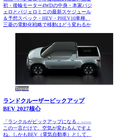
初・後輪モーター4WDの中身・本家パジ
ェロとパジェロミニの最新スケジュール
＆予想スペック・HEV・PHEV10車種、
三菱の電動化戦略で移動はどう変わるか
Toyota
ランドクルーザーピックアップ
BEV 2027核心
「ランクルがピックアップになる」――
この一言だけで、空気が変わるんですよ
ね。しかもBEV（電気自動車）として、