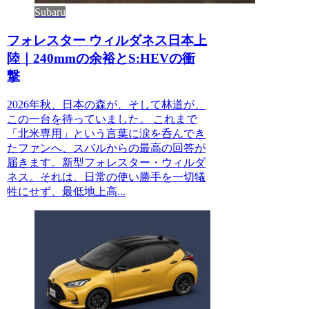
Subaru
フォレスター ウィルダネス日本上
陸｜240mmの余裕とS:HEVの衝
撃
2026年秋、日本の森が、そして林道が、
この一台を待っていました。 これまで
「北米専用」という言葉に涙を呑んでき
たファンへ、スバルからの最高の回答が
届きます。新型フォレスター・ウィルダ
ネス。それは、日常の使い勝手を一切犠
牲にせず、最低地上高...