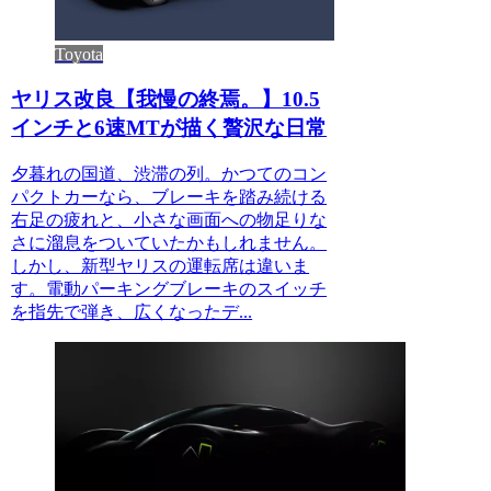
Toyota
ヤリス改良【我慢の終焉。】10.5
インチと6速MTが描く贅沢な日常
夕暮れの国道、渋滞の列。かつてのコン
パクトカーなら、ブレーキを踏み続ける
右足の疲れと、小さな画面への物足りな
さに溜息をついていたかもしれません。
しかし、新型ヤリスの運転席は違いま
す。電動パーキングブレーキのスイッチ
を指先で弾き、広くなったデ...