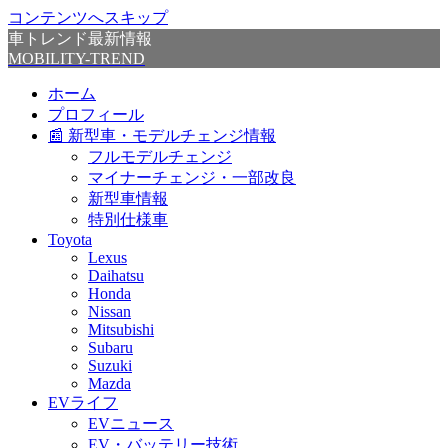
コンテンツへスキップ
車トレンド最新情報
MOBILITY-TREND
ホーム
プロフィール
📰 新型車・モデルチェンジ情報
フルモデルチェンジ
マイナーチェンジ・一部改良
新型車情報
特別仕様車
Toyota
Lexus
Daihatsu
Honda
Nissan
Mitsubishi
Subaru
Suzuki
Mazda
EVライフ
EVニュース
EV・バッテリー技術