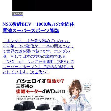
Honda
NSX後継BEV｜1000馬力の全固体
電池スーパースポーツ降臨
「ホンダは、まだ夢を諦めていない」
2028年。その確信が、一本の閃光となっ
て世界の道を駆け抜けます。ホンダの
魂、そして日本の技術の象徴である
「NSX」が、ついに完全電動（BEV）の
スーパースポーツとして復活を遂げよう
としています。次世代バ...