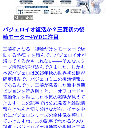
Mitsubishi
パジェロイオ復活か？三菱初の後
輪モーター4WDに注目
三菱初となる「後輪だけをモーターで駆
動する4WD」を積んで、パジェロイオが
帰ってくるかもしれない——そんなスク
ープ情報が飛び込んできました。しかも
本家パジェロは2026年秋の世界初公開が
確定済みで、パジェロミニの復活情報ま
であるんです。三菱が発表した新中長期
ビジョンを読み解くと、「オフロード×
電動化」を軸にした本気の戦略が見えて
きます。この記事では公式発表と雑誌情
報をきちんと切り分けながら、イオを中
心にパジェロシリーズの全体像を整理し
ていきますね。この記事でわかる3つの
視点・パジェロイオ復活説の根拠と三菱