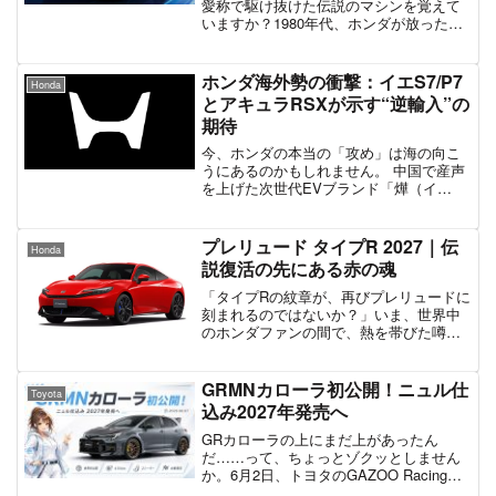
愛称で駆け抜けた伝説のマシンを覚えて
いますか？1980年代、ホンダが放った
「シティターボII」は、小さな体に過剰な
ほどのパワーを詰め込んだ、まさに“アナ
ログな狂気”の象徴でした。時代は流れ、
ホンダ海外勢の衝撃：イエS7/P7
Honda
2026年。静...
とアキュラRSXが示す“逆輸入”の
期待
今、ホンダの本当の「攻め」は海の向こ
うにあるのかもしれません。 中国で産声
を上げた次世代EVブランド「燁（イ
エ）」シリーズ、そして北米で電撃復活
を遂げる「アキュラ RSX」。これらのモ
デルは、私たちが知っているこれまでの
プレリュード タイプR 2027｜伝
Honda
ホンダ車とは一線を画...
説復活の先にある赤の魂
「タイプRの紋章が、再びプレリュードに
刻まれるのではないか？」いま、世界中
のホンダファンの間で、熱を帯びた噂が
駆け巡っています。2025年9月、24年ぶ
りに復活を遂げた新型プレリュード。そ
の優雅なフォルムと電動化時代の「操る
GRMNカローラ初公開！ニュル仕
Toyota
喜び」は多くの大...
込み2027年発売へ
GRカローラの上にまだ上があったん
だ……って、ちょっとゾクッとしません
か。6月2日、トヨタのGAZOO Racingが
「GRMNカローラ」を世界初公開しまし