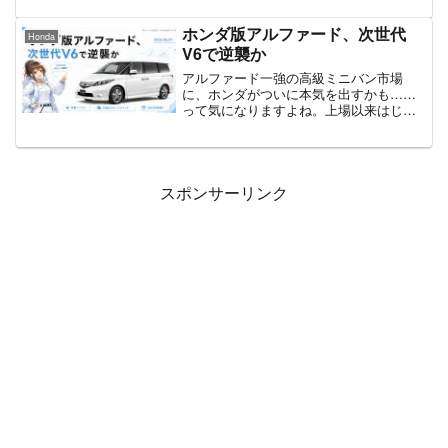
た。ニュルブルクリンクを全開で走り切
るために鍛え上げた“究極のGRカロー
ホンダ版アルファード、次世代
Honda
ラ”という位置づけなんですよね。気にな
V6で逆襲か
るのはやっぱり「どこが進化したの？」
「いつ買えるの？」あたりかなと思うの
アルファード一強の高級ミニバン市場
で、最新の公式情報をベースにサクッと
に、ホンダがついに本気を出すかも……
整理していきますね。この記事でわかる3
って気になりますよね。上場以来はじめ
つの視点・GRMNカローラがGRカローラ
ての赤字を乗り越えようとするホンダ
から何を変えたのか・水素カローラの知
が、日本市場へ向けて切った新しい一
見が内燃機関の進化にどう生きたか・発
手。エリシオン以来となる高級ラージミ
売時期と販売方法、そして電動化時代に
ニバンが、次世代V6ハイブリッドで戻っ
おける意味
てくる可能性が報じられているんです。
スポンサーリンク
気になる中身を、未来のモビリティ目線
でやさしく整理してみました。この記事
でわかる3つの視点 ・なぜ今、ホンダが
高級ミニバンに動くのか ・次世代V6ハイ
ブリッドって何がすごいの？ ・私たちの
毎日の移動がどう変わりそうか