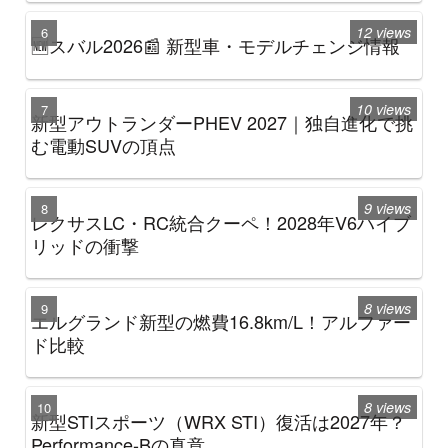
12 views
🆕スバル2026📰 新型車・モデルチェンジ情報
10 views
新型アウトランダーPHEV 2027｜独自進化で挑
む電動SUVの頂点
9 views
レクサスLC・RC統合クーペ！2028年V6ハイブ
リッドの衝撃
8 views
エルグランド新型の燃費16.8km/L！アルファー
ド比較
8 views
新型STIスポーツ（WRX STI）復活は2027年？
Performance-Bの真意