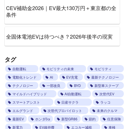
CEV補助金2026｜EV最大130万円＋東京都の全
条件
全固体電池EVは待つべき？2026年後半の現実
タグ
自動運転
モビリティの未来
モビリティ
電動化トレンド
AI
EV充電
最新テクノロジー
テクノロジー
一部改良
BYD
新型車スクープ
マイルドハイブリッド
AI自動運転
次世代EV
スマートアシスト
日産サクラ
ラッコ
エルグランド
次世代プロパイロット
未来のクルマ
最新EV
ホンダ0α
新型GR86
節約
任意保険
新電力
EV維持費
エコカー減税
車検