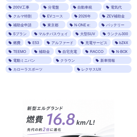
200V工事
分電盤
自動車税
電気代
クルマ特割
EVコース
2026年
ZEV補助金
補助金申請
東京都
N-ONE e:
バッテリー
Sプラン
マルチパスウェイ
大型SUV
ランクル300
燃費
E53
アルファード
充電サービス
bZ4X
TEEMO
補助金
自宅充電
RACCO
N-BOX
電動ミニバン
クラウン
新車情報
カローラスポーツ
レクサスUX