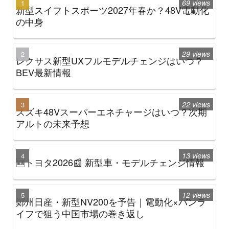
69 views
新型スイフトスポーツ2027年春か？48V電動化
の中身
29 views
レクサス新型UXフルモデルチェンジはいつ？
BEV最新情報
22 views
スズキ48Vスーパーエネチャージはいつ？次期
アルトの未来予想
13 views
🆕トヨタ2026📰 新型車・モデルチェンジ情報
12 views
鄭州日産・新型NV200を予告｜電動化×バンラ
イフで狙う中国市場の巻き返し