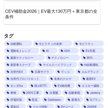
CEV補助金2026｜EV最大130万円＋東京都の全
条件
タグ
自動運転
モビリティの未来
モビリティ
電動化トレンド
AI
V2H
EV充電
最新テクノロジー
テクノロジー
BYD
新型車スクープ
マイルドハイブリッド
AI自動運転
次世代EV
日産サクラ
ラッコ
エルグランド
次世代プロパイロット
未来のクルマ
最新EV
ホンダ0α
BLUETTI
EV維持費
エコカー減税
車検
200V工事
分電盤
自動車税
Jackery
停電対策
防災
Dabbsson
新電力
Sプラン
電気代
クルマ特割
EVコース
2026年