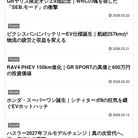
GRヤリス限定オジエ9冠記念｜WRCの魂を宿した
「SEB.モード」の衝撃
2026.02.22
Toyota
ピクシスバンにバッテリーEV仕様誕生｜航続257kmが
物流の疲労と収益を変える
2026.02.21
Toyota
RAV4 PHEV 150km進化｜GR SPORTの真価と600万円
の投資価値
2026.02.20
Honda
ホンダ・スーパーワン誕生｜シティターボIIの狂気を継
ぐEVホットハッチ
2026.02.13
Suzuki
ハスラー2027年フルモデルチェンジ｜真の次世代へ。