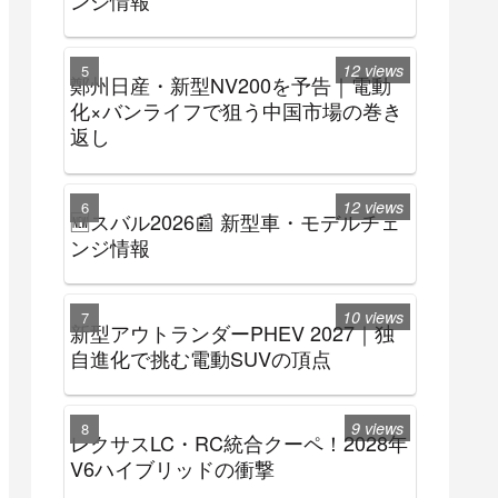
12 views
鄭州日産・新型NV200を予告｜電動
化×バンライフで狙う中国市場の巻き
返し
12 views
🆕スバル2026📰 新型車・モデルチェ
ンジ情報
10 views
新型アウトランダーPHEV 2027｜独
自進化で挑む電動SUVの頂点
9 views
レクサスLC・RC統合クーペ！2028年
V6ハイブリッドの衝撃