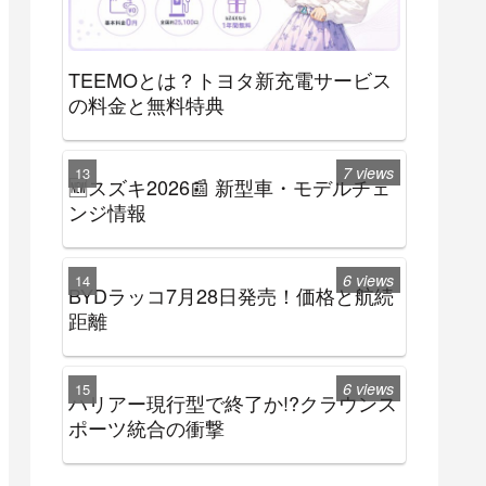
TEEMOとは？トヨタ新充電サービス
の料金と無料特典
7 views
🆕スズキ2026📰 新型車・モデルチェ
ンジ情報
6 views
BYDラッコ7月28日発売！価格と航続
距離
6 views
ハリアー現行型で終了か!?クラウンス
ポーツ統合の衝撃