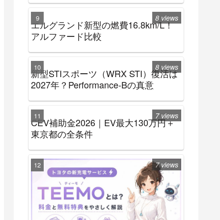
8 views
エルグランド新型の燃費16.8km/L！
アルファード比較
8 views
新型STIスポーツ（WRX STI）復活は
2027年？Performance-Bの真意
7 views
CEV補助金2026｜EV最大130万円＋
東京都の全条件
7 views