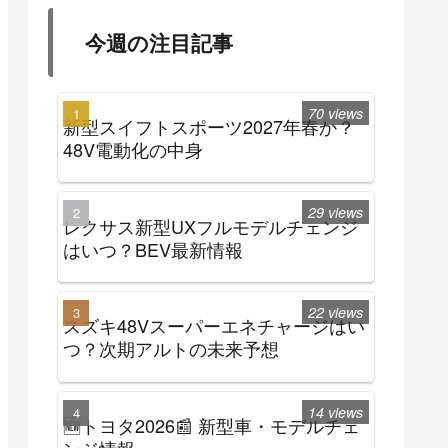
今週の注目記事
70 views
新型スイフトスポーツ2027年春か？
48V電動化の中身
29 views
レクサス新型UXフルモデルチェンジ
はいつ？BEV最新情報
22 views
スズキ48Vスーパーエネチャージはい
つ？次期アルトの未来予想
14 views
🆕トヨタ2026📰 新型車・モデルチェ
ンジ情報