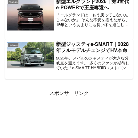
新型エルグランド2026｜第3世代
Nissan
としているのは、操る喜びと...
e-POWERで王座奪還へ
「エルグランドは、もう戻ってこないん
じゃないか」 そんな不安を抱えながら、
15年というあまりにも長い冬を過ごして
きたファンの方も多いはずです。2025年
10月、日産がついに“あの名前”を再び世界
の中心へと解き放ちました。2026年7月の
新型ジャスティe-SMART｜2028
登場...
Subaru
年フルモデルチェンジでHV本命
2026年、スバルのジャスティが大きな分
岐点を迎えます。 多くのファンが期待し
ていた「e-SMART HYBRID（ストロング
ハイブリッド）」の搭載ですが、最新情
報では「2026年の大幅改良では見送り、
2028年のフルモデルチェンジが本命」...
スポンサーリンク