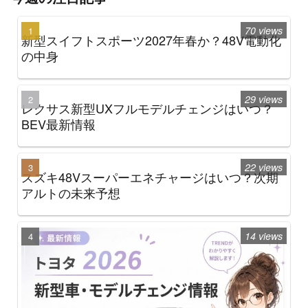
70 views
新型スイフトスポーツ2027年春か？48V電動化
の中身
29 views
レクサス新型UXフルモデルチェンジはいつ？
BEV最新情報
22 views
スズキ48Vスーパーエネチャージはいつ？次期
アルトの未来予想
14 views