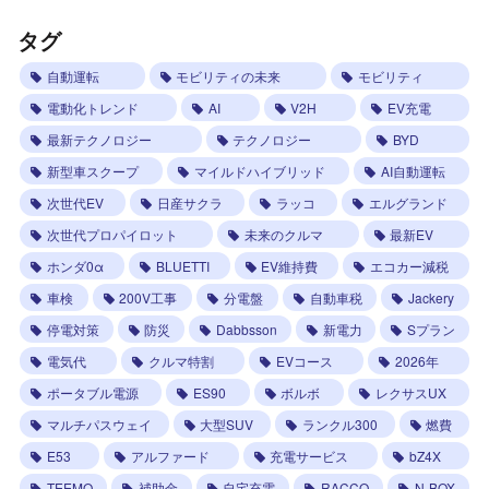
タグ
自動運転
モビリティの未来
モビリティ
電動化トレンド
AI
V2H
EV充電
最新テクノロジー
テクノロジー
BYD
新型車スクープ
マイルドハイブリッド
AI自動運転
次世代EV
日産サクラ
ラッコ
エルグランド
次世代プロパイロット
未来のクルマ
最新EV
ホンダ0α
BLUETTI
EV維持費
エコカー減税
車検
200V工事
分電盤
自動車税
Jackery
停電対策
防災
Dabbsson
新電力
Sプラン
電気代
クルマ特割
EVコース
2026年
ポータブル電源
ES90
ボルボ
レクサスUX
マルチパスウェイ
大型SUV
ランクル300
燃費
E53
アルファード
充電サービス
bZ4X
TEEMO
補助金
自宅充電
RACCO
N-BOX