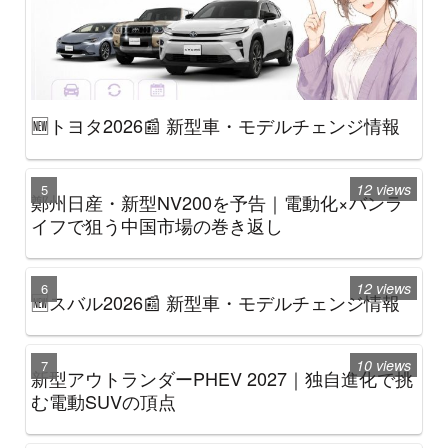
🆕トヨタ2026📰 新型車・モデルチェンジ情報
12 views
鄭州日産・新型NV200を予告｜電動化×バンラ
イフで狙う中国市場の巻き返し
12 views
🆕スバル2026📰 新型車・モデルチェンジ情報
10 views
新型アウトランダーPHEV 2027｜独自進化で挑
む電動SUVの頂点