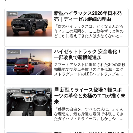
新型ハイラックス2026年日本発
Toyota
売｜ディーゼル継続の理由
「次のハイラックスは、どうなるんだろ
う？」この疑問を、ここ数年ずっと胸の
どこかに抱えてきた人は少なくないと思
います。電動化が一気に進み、SUVやピ
ックアップの価値観そのものが書き換え
られていく時代。そんな中で、**ハイラ
ハイゼットトラック 安全進化！
Daihatsu
ックス**という“働...
一部改良で新機能追加
スマートアシストに追加された3つの新検
知機能で交差点事故リスクを低減・エク
ストラグレードのLEDヘッドランプ＆
ADB＆サイドビューランプ標準装備・
1960年から続く485万台超の実績が裏付
ける信頼性と実用性
🏁 新型ミライース登場？軽スポ
Daihatsu
ーツの革命と究極のエコが描く未
来
「移動の自由を、すべての人に。」そん
な理想を、最も身近な場所で体現してき
たダイハツ・ミライース。しかし今、私
たちは大きな転換点に立っています。単
なる「低燃費な足」としての役割を超
え、新型ミライースが私たちに見せよう